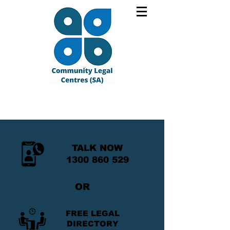
TALK NOW
1300 860 529
OR
FREE LEGAL
DIRECTORY